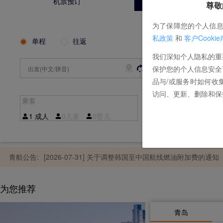
机票预订
值机办理
尊敬
[2026-08-07] 青岛航空2026年招采领域内控体系建设
为了保障您的个人信
私政策
和
客户Cooki
单程
往返
我们深知个人隐私的重
[2026-08-04] 青岛航空数据中心整体维保服务项目成交
保护您的个人信息安全
品与/或服务时如何收
访问、更新、删除和保
乘客
残疾军警乘客
[2026-08-03] 青岛航空关于调整国内航线燃油附加费的通
1
成人
0
儿童
0
婴儿
0
伤残军人
0
伤残警
青航公告:
[2026-07-31] 关于调整韩国至中国航线燃油附加费的通知
为您推荐
[2026-07-31] 青岛航空2026年下半年C检服务项目（包
青岛