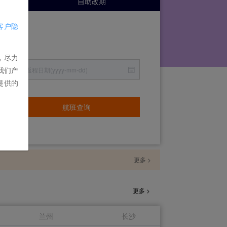
自助改期
客户隐
，尽力
我们产
提供的
航班查询
更多 >
更多 >
兰州
长沙