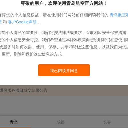
值机办理
航班动态
尊敬的用户，欢迎使用青岛航空官方网站！
保障您的个人信息权益，请在使用我们网站前仔细阅读我们的
青岛航空
策
和
客户Cookie声明
。
深知个人隐私的重要性，我们将按法律法规要求，采取相应安全保护措施
年3架飞机退租检服务项目延期变更公告
您的个人信息安全可控。我们希望通过本隐私政策向您说明我们在您使用
/或服务时如何收集、使用、保存、共享和转让这些信息，以及我们为您
、更新、删除和保护这些信息的方式。
疾军警乘客
现金
积分
6年招采领域内控体系建设项目直接采购公告
伤残军人
0
伤残警察
我已阅读并同意
心整体维保服务项目成交结果公告
整国内航线燃油附加费的通知
青岛
成都
长春